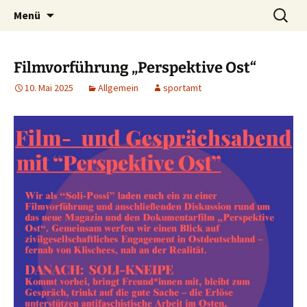
Zum
Suchen
Altes Sportamt
Menü
Inhalt
nach:
springen
Filmvorführung „Perspektive Ost“
10. Mai 2025
Allgemein
sportamt