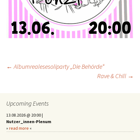
Beitragsnavigation
←
Albumrealesesoliparty „Die Behörde“
Rave & Chill
→
Upcoming Events
13.08.2026 @ 20:00 |
Nutzer_innen-Plenum
»
read more
«