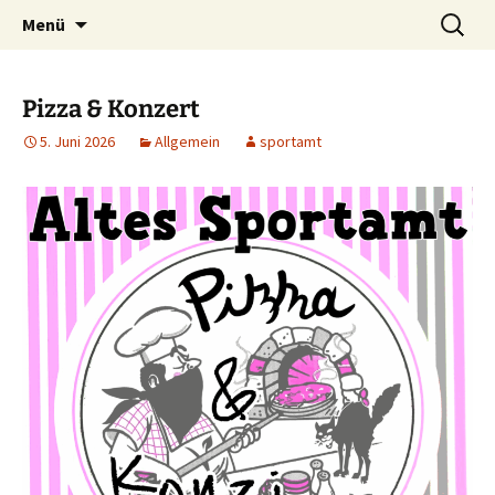
Zum
Suchen
Altes Sportamt
Menü
Inhalt
nach:
springen
Pizza & Konzert
5. Juni 2026
Allgemein
sportamt