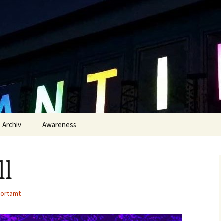
rtamt
Archiv
Awareness
rklärung
ll
ortamt