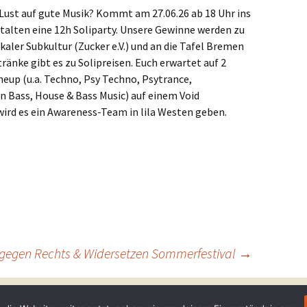
 Lust auf gute Musik? Kommt am 27.06.26 ab 18 Uhr ins
alten eine 12h Soliparty. Unsere Gewinne werden zu
kaler Subkultur (Zucker e.V.) und an die Tafel Bremen
etränke gibt es zu Solipreisen. Euch erwartet auf 2
neup (u.a. Techno, Psy Techno, Psytrance,
 Bass, House & Bass Music) auf einem Void
ird es ein Awareness-Team in lila Westen geben.
 gegen Rechts & Widersetzen Sommerfestival
→
WordPress