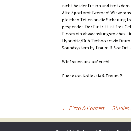
nicht bei der Fusion und trotzdem
Alte Sportamt Bremen! Wir veranst
gleichen Teilen an die Sicherung lo
gespendet. Der Eintritt ist frei, G
Floors ein abwechslungsreiches Li
Hypnotic/Dub Techno sowie Drum n
Soundsystem by Traum B. Vor Ort w
Wir freuen uns auf euch!
Euer exon Kollektiv & Traum B
Beitragsnavigation
←
Pizza & Konzert
Studies
Datenschutzerklärung
Stolz präsentiert von 